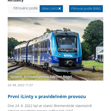
Aktuality
Filtrováno podle:
štítek
LNVG
Filtrovat podle štítků
24. 08. 2022 11:37
První iLinty v pravidelném provozu
Dne 24. 8. 2022 byl ve stanici Bremervörde slavnostně
zahájen pravidelný provoz vodíkových vlaků.