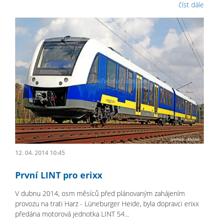
číst dále
12. 04. 2014 10:45
První LINT pro erixx
V dubnu 2014, osm měsíců před plánovaným zahájením
provozu na trati Harz - Lüneburger Heide, byla dopravci erixx
předána motorová jednotka LINT 54...