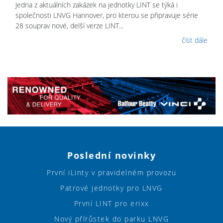
Jedna z aktuálních zakázek na jednotky LINT se týká i
společnosti LNVG Hannover, pro kterou se připravuje série
28 souprav nové, delší verze LINT...
číst dále
Poslední novinky
První iLinty v pravidelném provozu
Patrové jednotky pro LNVG
První LINT pro erixx
Nový přírůstek do parku LNVG