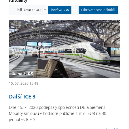
Aktuality
Filtrováno podle:
štítek
407
Filtrovat podle štítků
15. 07. 2020 15:48
Další ICE 3
Dne 15. 7. 2020 podepsaly společnosti DB a Siemens
Mobility smlouvu v hodnotě přibližně 1 mld. EUR na 30
jednotek ICE 3.