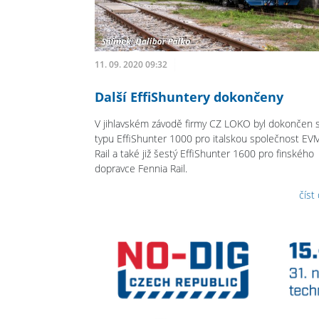
11. 09. 2020 09:32
Další EffiShuntery dokončeny
V jihlavském závodě firmy CZ LOKO byl dokončen s
typu EffiShunter 1000 pro italskou společnost EV
Rail a také již šestý EffiShunter 1600 pro finského
dopravce Fennia Rail.
číst