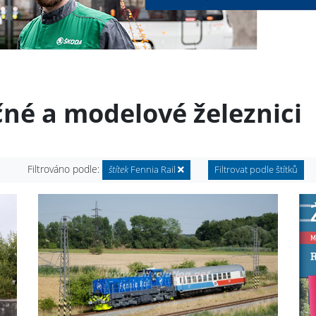
čné a modelové železnici
Filtrováno podle:
štítek
Fennia Rail
Filtrovat podle štítků