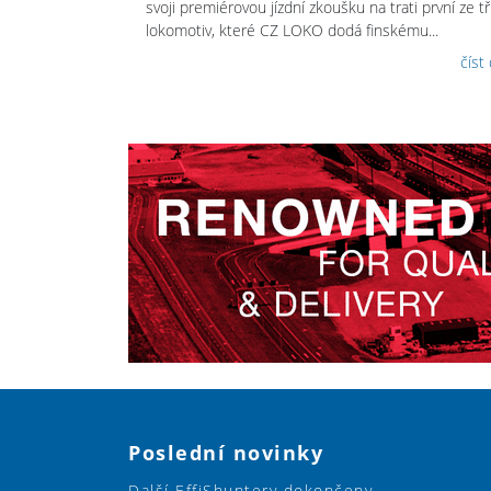
svoji premiérovou jízdní zkoušku na trati první ze tř
lokomotiv, které CZ LOKO dodá finskému...
číst
Poslední novinky
Další EffiShuntery dokončeny