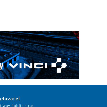
ydavatel
ilway Public s.r.o.