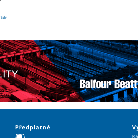
í
 dále
Předplatné
V
Ra