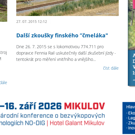
27. 07. 2015 12:12
Další zkoušky finského “čmeláka"
Dne 26. 7. 2015 se s lokomotivou 774.711 pro
troj
dopravce Fennia Rail uskutečnily další zkušební jízdy -
M
tentokrát pro měření vnitřního a vnějšího...
číst dále
 dále