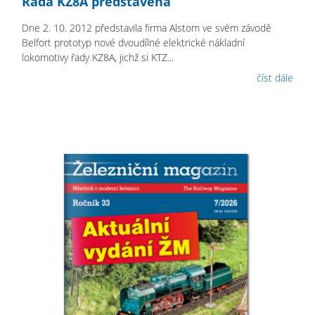
Řada KZ8A představena
Dne 2. 10. 2012 představila firma Alstom ve svém závodě
Belfort prototyp nové dvoudílné elektrické nákladní
lokomotivy řady KZ8A, jichž si KTZ...
číst dále