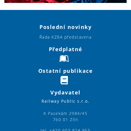
Poslední novinky
Řada KZ8A představena
Předplatné
Ostatní publikace
Vydavatel
Railway Public s.r.o.
K Pasekám 2984/45
760 01 Zlín
tel. +420 603 824 955