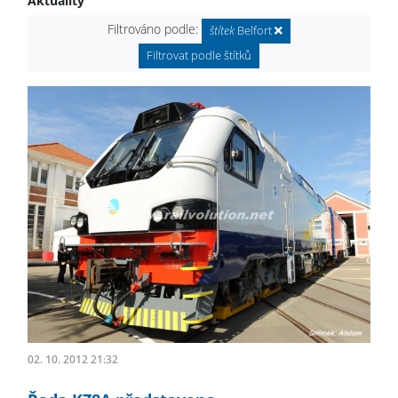
Aktuality
Filtrováno podle:
štítek
Belfort
Filtrovat podle štítků
02. 10. 2012 21:32