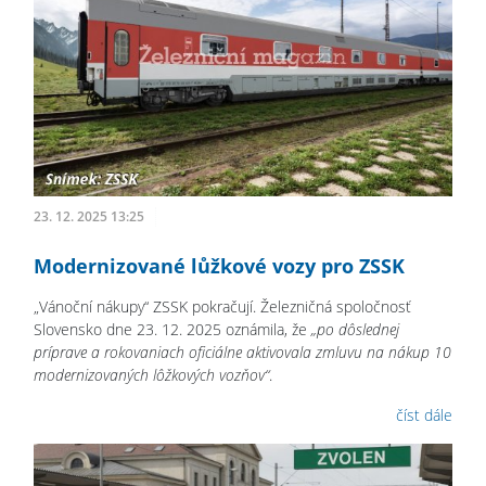
23. 12. 2025 13:25
Modernizované lůžkové vozy pro ZSSK
„Vánoční nákupy“ ZSSK pokračují. Železničná spoločnosť
Slovensko dne 23. 12. 2025 oznámila, že
„po dôslednej
príprave a rokovaniach oficiálne aktivovala zmluvu na nákup 10
modernizovaných lôžkových vozňov“
.
číst dále