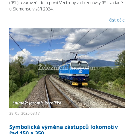
(RSL) a zároveň jde o první Vectrony z objednávky RSL zadané
u Siemensu v září 2024.
číst dále
28. 05. 2025 08:17
Symbolická výměna zástupců lokomotiv
řad 150 a 350