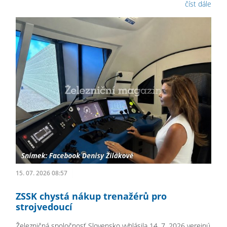
číst dále
15. 07. 2026 08:57
ZSSK chystá nákup trenažérů pro
strojvedoucí
Železničná spoločnosť Slovensko vyhlásila 14. 7. 2026 verejnú