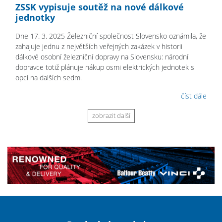
ZSSK vypisuje soutěž na nové dálkové
jednotky
Dne 17. 3. 2025 Železniční společnost Slovensko oznámila, že
zahajuje jednu z největších veřejných zakázek v historii
dálkové osobní železniční dopravy na Slovensku: národní
dopravce totiž plánuje nákup osmi elektrických jednotek s
opcí na dalších sedm.
číst dále
zobrazit další