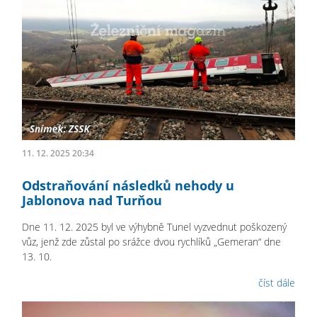
11. 12. 2025 20:34
Odstraňování následků nehody u
Jablonova nad Turňou
Dne 11. 12. 2025 byl ve výhybně Tunel vyzvednut poškozený
vůz, jenž zde zůstal po srážce dvou rychlíků „Gemeran“ dne
13. 10.
číst dále