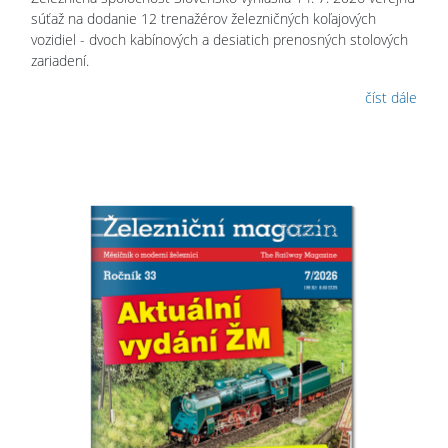
súťaž na dodanie 12 trenažérov železničných koľajových
vozidiel - dvoch kabínových a desiatich prenosných stolových
zariadení.
číst dále