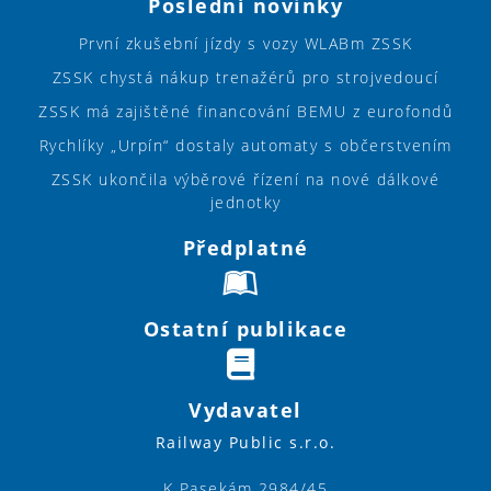
Poslední novinky
První zkušební jízdy s vozy WLABm ZSSK
ZSSK chystá nákup trenažérů pro strojvedoucí
ZSSK má zajištěné financování BEMU z eurofondů
Rychlíky „Urpín“ dostaly automaty s občerstvením
ZSSK ukončila výběrové řízení na nové dálkové
jednotky
Předplatné
Ostatní publikace
Vydavatel
Railway Public s.r.o.
K Pasekám 2984/45