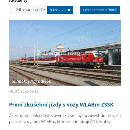
Aktuality
Filtrováno podle:
štítek
ZSSK
Filtrovat podle štítků
16. 07. 2026 18:18
První zkušební jízdy s vozy WLABm ZSSK
Železničná spoločnosť Slovensko se chystá zavést do provozu
patrové vozy řady WLABm, které modernizují ŽOS Vrútky.