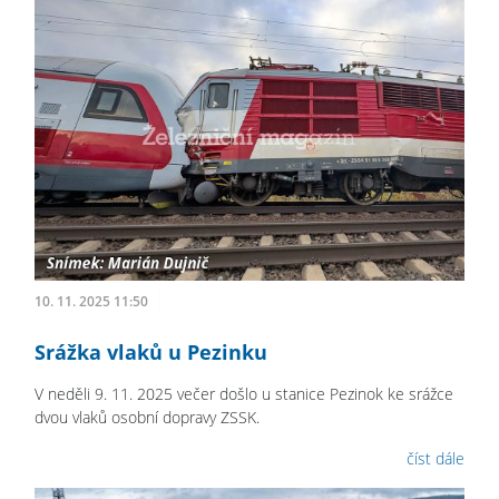
10. 11. 2025 11:50
Srážka vlaků u Pezinku
V neděli 9. 11. 2025 večer došlo u stanice Pezinok ke srážce
dvou vlaků osobní dopravy ZSSK.
číst dále