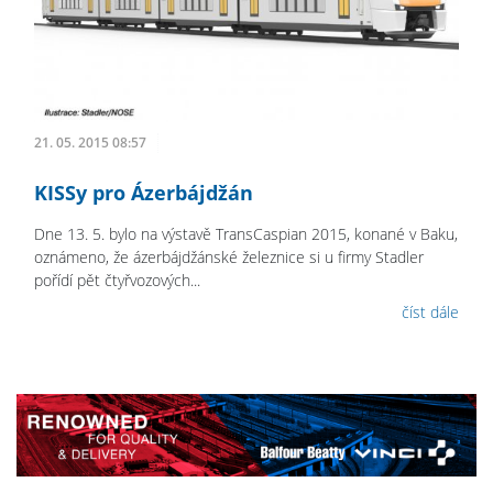
21. 05. 2015 08:57
KISSy pro Ázerbájdžán
Dne 13. 5. bylo na výstavě TransCaspian 2015, konané v Baku,
oznámeno, že ázerbájdžánské železnice si u firmy Stadler
pořídí pět čtyřvozových...
číst dále