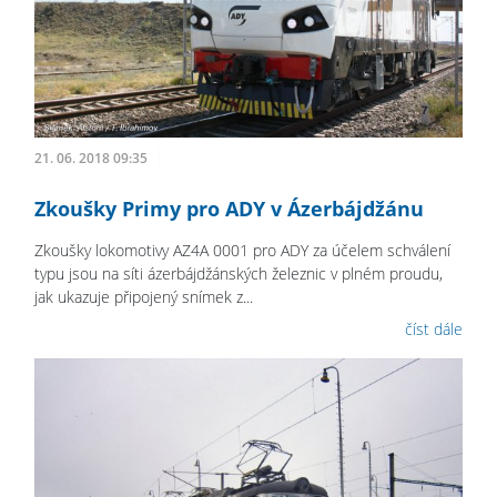
21. 06. 2018 09:35
Zkoušky Primy pro ADY v Ázerbájdžánu
Zkoušky lokomotivy AZ4A 0001 pro ADY za účelem schválení
typu jsou na síti ázerbájdžánských železnic v plném proudu,
jak ukazuje připojený snímek z...
číst dále