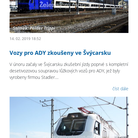
14. 02. 2019 18:52
Vozy pro ADY zkoušeny ve Švýcarsku
V únoru začaly ve Švýcarsku zkušební jízdy poprvé s kompletní
desetivozovou soupravou lůžkových vozů pro ADY, jež byly
vyrobeny firmou Stadler....
číst dále