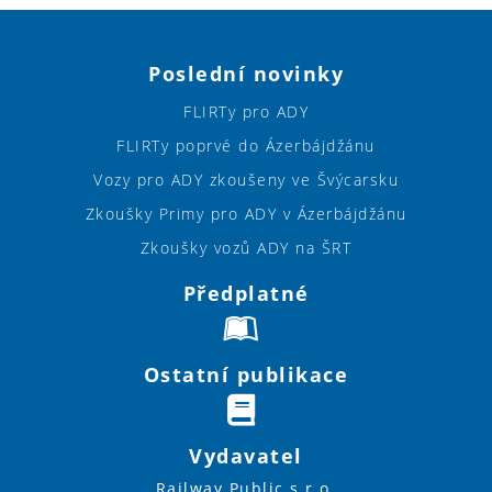
Poslední novinky
FLIRTy pro ADY
FLIRTy poprvé do Ázerbájdžánu
Vozy pro ADY zkoušeny ve Švýcarsku
Zkoušky Primy pro ADY v Ázerbájdžánu
Zkoušky vozů ADY na ŠRT
Předplatné
Ostatní publikace
Vydavatel
Railway Public s.r.o.