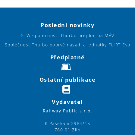
Poslední novinky
GTW společnosti Thurbo přejdou na MÁV
Společnost Thurbo poprvé nasadila jednotky FLIRT Evo
Předplatné
Ostatní publikace
Vydavatel
Railway Public s.r.o.
K Pasekám 2984/45
760 01 Zlín