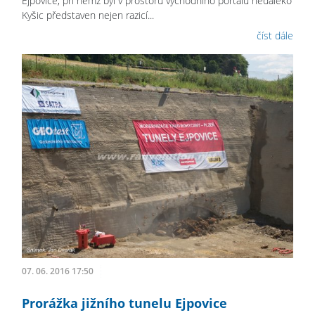
Ejpovice, při němž byl v prostoru východního portálu nedaleko
Kyšic představen nejen razicí...
číst dále
07. 06. 2016 17:50
Prorážka jižního tunelu Ejpovice