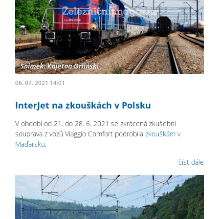
06. 07. 2021 14:01
InterJet na zkouškách v Polsku
V období od 21. do 28. 6. 2021 se zkrácená zkušební
souprava z vozů Viaggio Comfort podrobila
zkouškám v
Maďarsku
.
číst dále