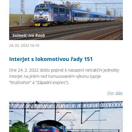
24. 02. 2022 16:19
InterJet s lokomotivou řady 151
Dne 24. 2. 2022 došlo poprvé k nasazení netrakční jednotky
InterJet na jiném než turnusovaném výkonu (spoje
"Krušnohor" a "Západní expres").
číst dále