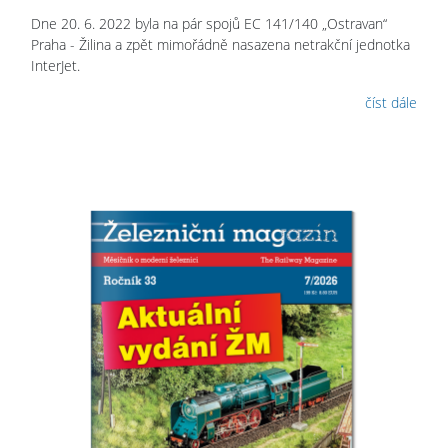
Dne 20. 6. 2022 byla na pár spojů EC 141/140 „Ostravan“
Praha - Žilina a zpět mimořádně nasazena netrakční jednotka
InterJet.
číst dále