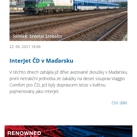
22. 06. 2021 18:06
InterJet ČD v Maďarsku
V těchto dnech zahájila již dříve avizované zkoušky v Maďarsku
první netrakční jednotka ze zakázky na deset souprav Viaggio
Comfort pro ČD, jež byly dopravcem letos v květnu
pojmenovány jako InterJet.
číst dále