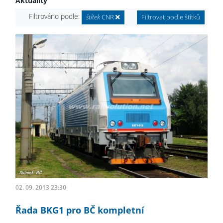
Aktuality
Filtrováno podle:
štítek
CNR
Filtrovat podle štítků
02. 09. 2013 23:30
Řada BKG1 pro BČ kompletní