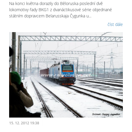
Na konci května dorazily do Běloruska poslední dvě
lokomotivy řady BKG1 z dvanáctikusové série objednané
státním dopravcem Belarusskaja Čygunka u...
číst dále
15. 12. 2012 19:38