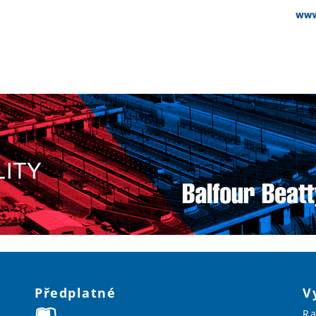
Předplatné
V
Ra