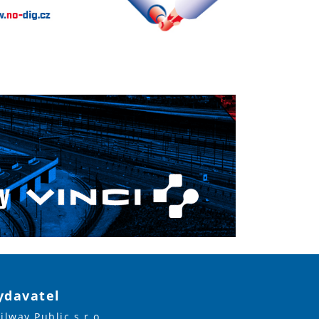
ydavatel
ilway Public s.r.o.