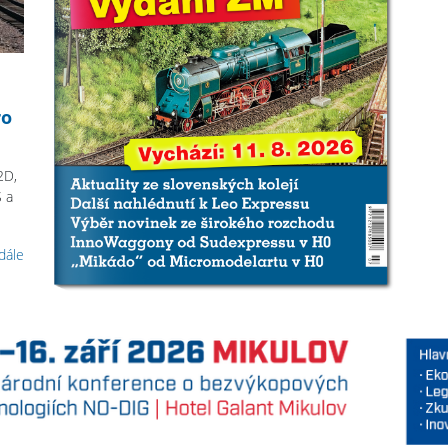
ro
2D,
 a
 dále