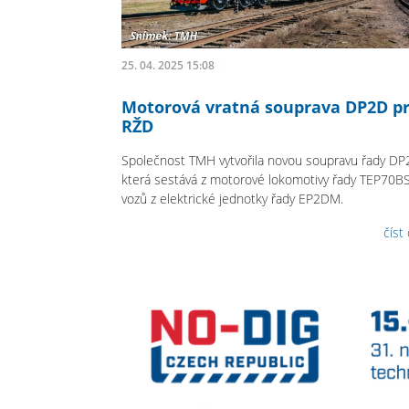
25. 04. 2025 15:08
Motorová vratná souprava DP2D p
RŽD
Společnost TMH vytvořila novou soupravu řady DP
která sestává z motorové lokomotivy řady TEP70BS
vozů z elektrické jednotky řady EP2DM.
číst