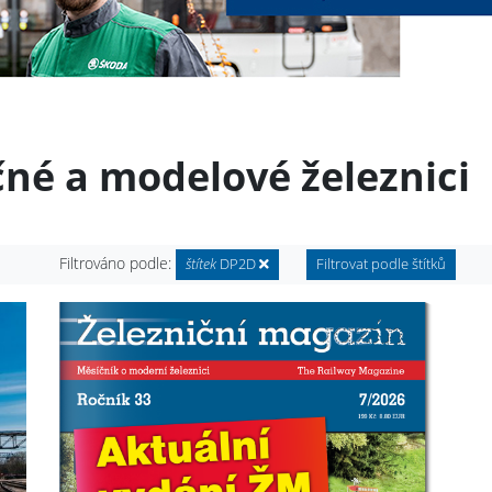
čné a modelové železnici
Filtrováno podle:
štítek
DP2D
Filtrovat podle štítků