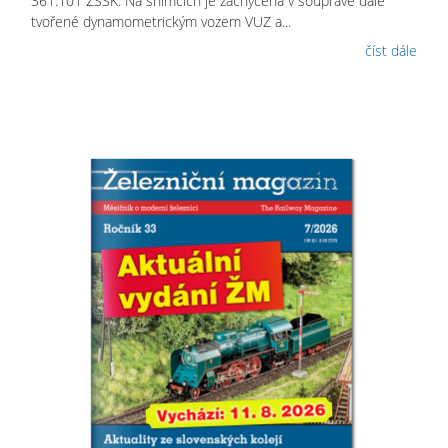
361.101 ZSSK. Na snímcích je zachycena v soupravě dále
tvořené dynamometrickým vozem VUZ a...
číst dále