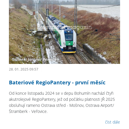
28. 01. 2025 09:57
Bateriové RegioPantery - první měsíc
Od konce listopadu 2024 se v depu Bohumín nachází čtyři
akutrolejové RegioPantery, jež od počátku platnosti JŘ 2025
obsluhují rameno Ostrava střed - Mošnov, Ostrava Airport/
Štramberk - Veřovice.
číst dále