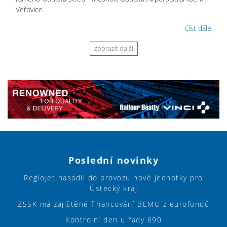
Veřovice.
číst dále
zobrazit další
Poslední novinky
RegioJet nasadil do provozu nové jednotky pro
Ústecký kraj
ZSSK má zajištěné financování BEMU z eurofondů
Kontrolní den u řady 690