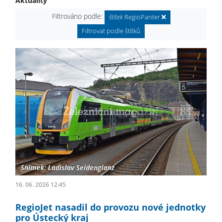
Aktuality
Filtrováno podle:
štítek
RegioPanter
Filtrovat podle štítků
16. 06. 2026 12:45
RegioJet nasadil do provozu nové jednotky
pro Ústecký kraj