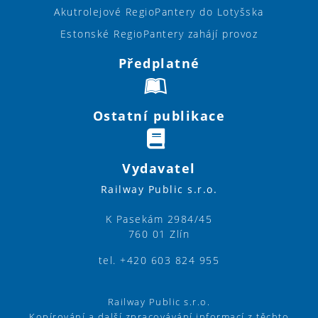
Akutrolejové RegioPantery do Lotyšska
Estonské RegioPantery zahájí provoz
Předplatné
Ostatní publikace
Vydavatel
Railway Public s.r.o.
K Pasekám 2984/45
760 01 Zlín
tel. +420 603 824 955
Railway Public s.r.o.
Kopírování a další zpracovávání informací z těchto