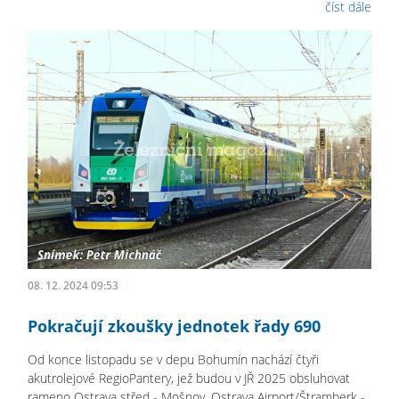
číst dále
08. 12. 2024 09:53
Pokračují zkoušky jednotek řady 690
Od konce listopadu se v depu Bohumín nachází čtyři
akutrolejové RegioPantery, jež budou v JŘ 2025 obsluhovat
rameno Ostrava střed - Mošnov, Ostrava Airport/Štramberk -