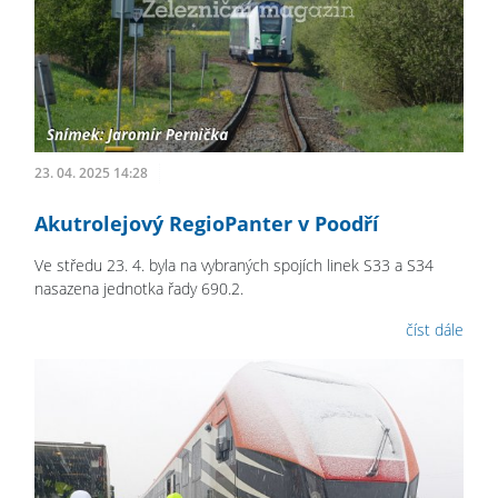
23. 04. 2025 14:28
Akutrolejový RegioPanter v Poodří
Ve středu 23. 4. byla na vybraných spojích linek S33 a S34
nasazena jednotka řady 690.2.
číst dále