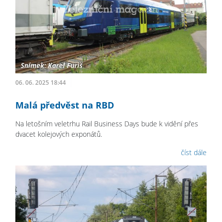
06. 06. 2025 18:44
Malá předvěst na RBD
Na letošním veletrhu Rail Business Days bude k vidění přes
dvacet kolejových exponátů.
číst dále