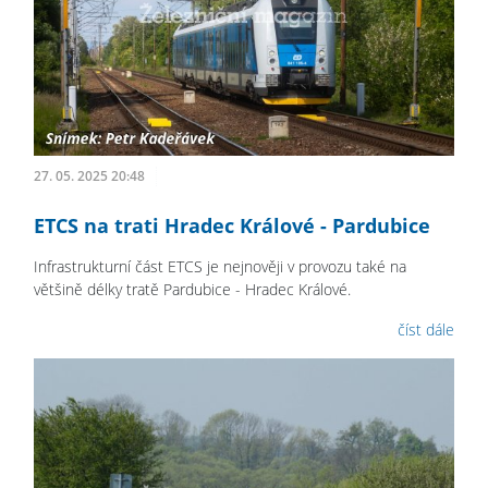
27. 05. 2025 20:48
ETCS na trati Hradec Králové - Pardubice
Infrastrukturní část ETCS je nejnověji v provozu také na
většině délky tratě Pardubice - Hradec Králové.
číst dále