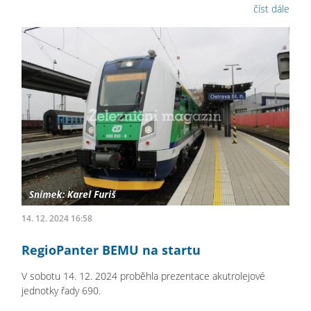
číst dále
14. 12. 2024 16:58
RegioPanter BEMU na startu
V sobotu 14. 12. 2024 proběhla prezentace akutrolejové
jednotky řady 690.