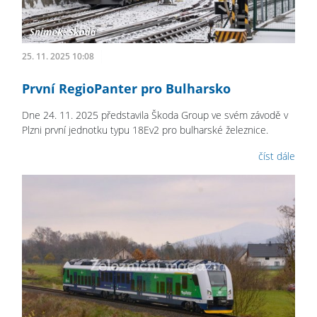
25. 11. 2025 10:08
První RegioPanter pro Bulharsko
Dne 24. 11. 2025 představila Škoda Group ve svém závodě v
Plzni první jednotku typu 18Ev2 pro bulharské železnice.
číst dále