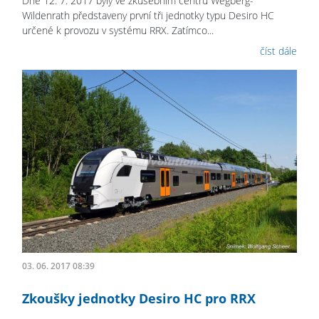
Dne 12. 7. 2017 byly ve zkušebním centru Wegberg-
Wildenrath představeny první tři jednotky typu Desiro HC
určené k provozu v systému RRX. Zatímco...
číst dále
03. 06. 2017 08:39
Zkoušky jednotky Desiro HC pro RRX