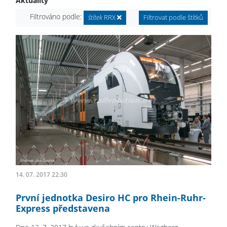
Aktuality
Filtrováno podle:
štítek
RRX
Filtrovat podle štítků
14. 07. 2017 22:30
První jednotka Desiro HC pro Rhein-Ruhr-
Express představena