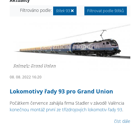
Aktuality
Filtrováno podle:
štítek
93
Filtrovat podle štítků
08. 08. 2022 16:20
Lokomotivy řady 93 pro Grand Union
Počátkem července zahájila firma Stadler v závodě València
konečnou montáž první ze třízdrojových lokomotiv řady 93
.
číst dále