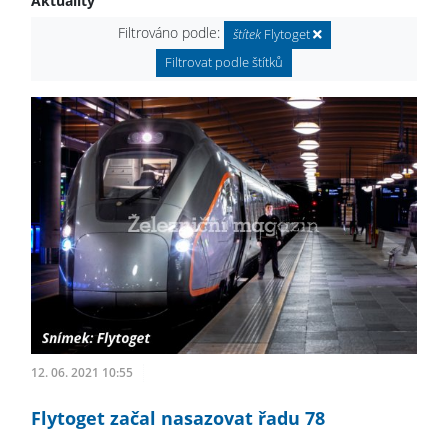
Aktuality
Filtrováno podle:
štítek
Flytoget
Filtrovat podle štítků
12. 06. 2021 10:55
Flytoget začal nasazovat řadu 78