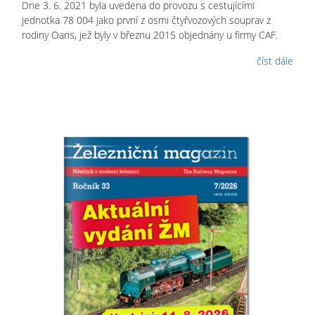
Dne 3. 6. 2021 byla uvedena do provozu s cestujícími
jednotka 78 004 jako první z osmi čtyřvozových souprav z
rodiny Oaris, jež byly v březnu 2015 objednány u firmy CAF.
číst dále