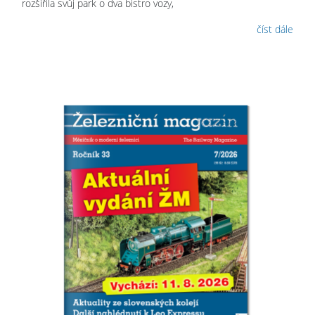
rozšířila svůj park o dva bistro vozy,
číst dále