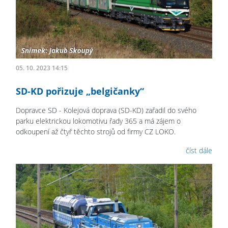
05. 10. 2023 14:15
SD-KD pořizuje „belgičanky“
Dopravce SD - Kolejová doprava (SD-KD) zařadil do svého
parku elektrickou lokomotivu řady 365 a má zájem o
odkoupení až čtyř těchto strojů od firmy CZ LOKO.
číst dále