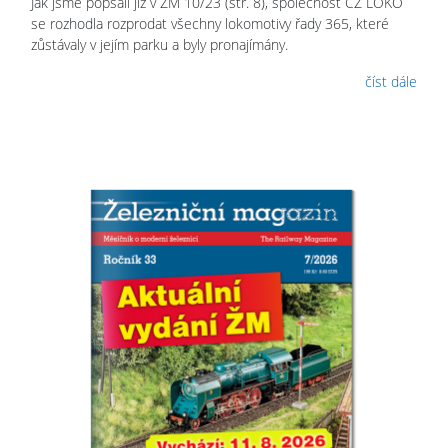
Jak jsme popsali již v ŽM 10/23 (str. 8), společnost CZ LOKO
se rozhodla rozprodat všechny lokomotivy řady 365, které
zůstávaly v jejím parku a byly pronajímány.
číst dále