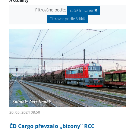
Aktuality
Filtrováno podle:
štítek
EffiLiner
Filtrovat podle štítků
20. 05. 2024 08:50
ČD Cargo převzalo „bizony“ RCC