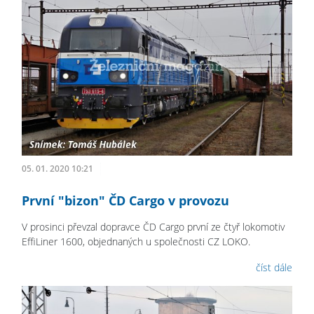
05. 01. 2020 10:21
První "bizon" ČD Cargo v provozu
V prosinci převzal dopravce ČD Cargo první ze čtyř lokomotiv
EffiLiner 1600, objednaných u společnosti CZ LOKO.
číst dále