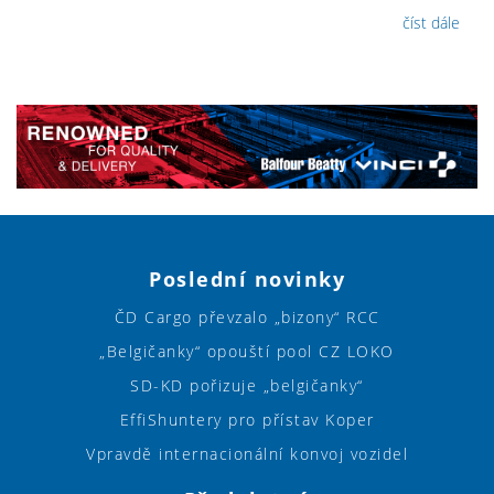
číst dále
Poslední novinky
ČD Cargo převzalo „bizony“ RCC
„Belgičanky“ opouští pool CZ LOKO
SD-KD pořizuje „belgičanky“
EffiShuntery pro přístav Koper
Vpravdě internacionální konvoj vozidel