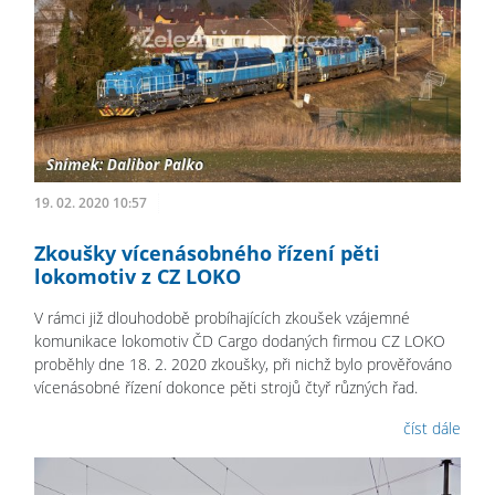
19. 02. 2020 10:57
Zkoušky vícenásobného řízení pěti
lokomotiv z CZ LOKO
V rámci již dlouhodobě probíhajících zkoušek vzájemné
komunikace lokomotiv ČD Cargo dodaných firmou CZ LOKO
proběhly dne 18. 2. 2020 zkoušky, při nichž bylo prověřováno
vícenásobné řízení dokonce pěti strojů čtyř různých řad.
číst dále