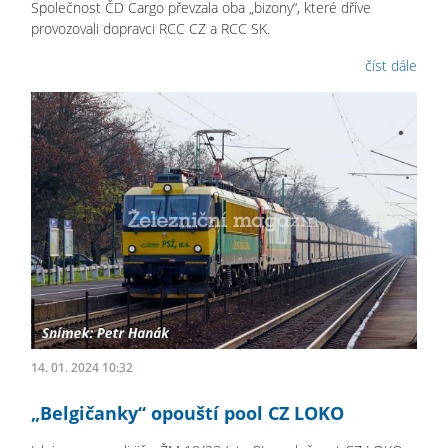
Společnost ČD Cargo převzala oba „bizony“, které dříve
provozovali dopravci RCC CZ a RCC SK.
číst dále
14. 01. 2024 10:32
„Belgičanky“ opouští pool CZ LOKO