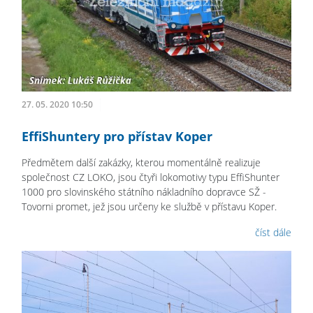
27. 05. 2020 10:50
EffiShuntery pro přístav Koper
Předmětem další zakázky, kterou momentálně realizuje
společnost CZ LOKO, jsou čtyři lokomotivy typu EffiShunter
1000 pro slovinského státního nákladního dopravce SŽ -
Tovorni promet, jež jsou určeny ke službě v přístavu Koper.
číst dále