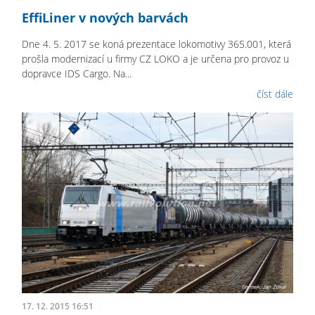
EffiLiner v nových barvách
Dne 4. 5. 2017 se koná prezentace lokomotivy 365.001, která
prošla modernizací u firmy CZ LOKO a je určena pro provoz u
dopravce IDS Cargo. Na...
číst dále
17. 12. 2015 16:51