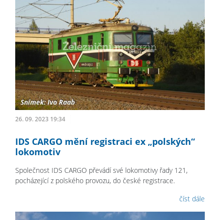
26. 09. 2023 19:34
IDS CARGO mění registraci ex „polských“
lokomotiv
Společnost IDS CARGO převádí své lokomotivy řady 121,
pocházející z polského provozu, do české registrace.
číst dále