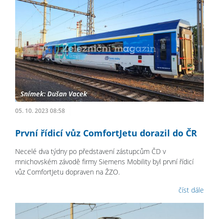
05. 10. 2023 08:58
První řídicí vůz ComfortJetu dorazil do ČR
Necelé dva týdny po představení zástupcům ČD v
mnichovském závodě firmy Siemens Mobility byl první řídicí
vůz ComfortJetu dopraven na ŽZO.
číst dále