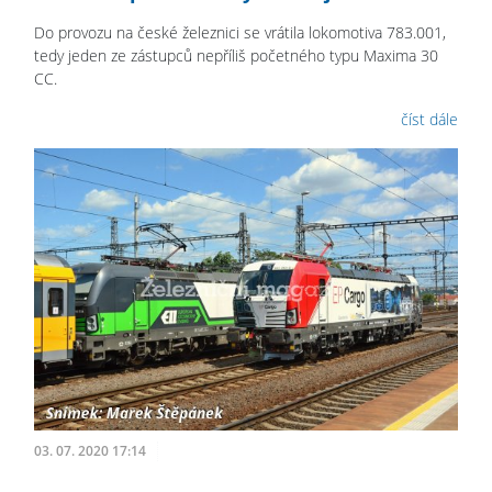
Do provozu na české železnici se vrátila lokomotiva 783.001,
tedy jeden ze zástupců nepříliš početného typu Maxima 30
CC.
číst dále
03. 07. 2020 17:14