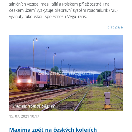
silničních vozidel mezi Itálií a Polskem příležitostně i na
českém území vyskytuje přepravní systém roadrailLink (r2L),
vyvinutý rakouskou společností VegaTrans.
číst dále
15. 07. 2021 10:17
Maxima zpět na českých kolejích