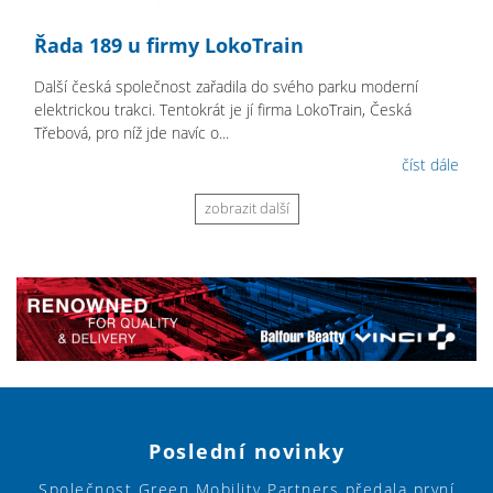
Řada 189 u firmy LokoTrain
Další česká společnost zařadila do svého parku moderní
elektrickou trakci. Tentokrát je jí firma LokoTrain, Česká
Třebová, pro níž jde navíc o...
číst dále
zobrazit další
Poslední novinky
Společnost Green Mobility Partners předala první