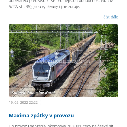
odběratelů předzásobit se pro nejistou budoucnost (viz ŽM
5/22, str. 35), jsou využívány i jiné zdroje.
číst dále
19. 05. 2022 22:22
Maxima zpátky v provozu
Do provozu se vrátila lokomotiva 783.001, tedy na české síti