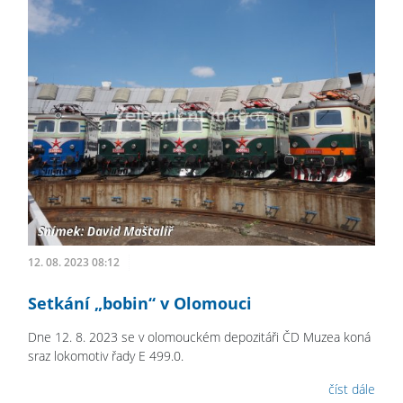
12. 08. 2023 08:12
Setkání „bobin“ v Olomouci
Dne 12. 8. 2023 se v olomouckém depozitáři ČD Muzea koná
sraz lokomotiv řady E 499.0.
číst dále