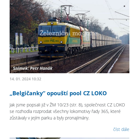
14. 01. 2024 10:32
„Belgičanky“ opouští pool CZ LOKO
Jak jsme popsali již v ŽM 10/23 (str. 8), společnost CZ LOKO
se rozhodla rozprodat všechny lokomotivy řady 365, které
zůstávaly v jejím parku a byly pronajímány.
číst dále