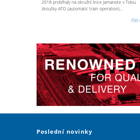
2018 probíhaly na okružní lince Jamanote v Tokiu
zkoušky ATO (automatic train operation)....
číst
Poslední novinky