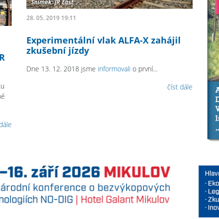
28. 05. 2019 19:11
Experimentální vlak ALFA-X zahájil
zkušební jízdy
JR
Dne 13. 12. 2018 jsme
informovali
o první...
ku
číst dále
né
 dále