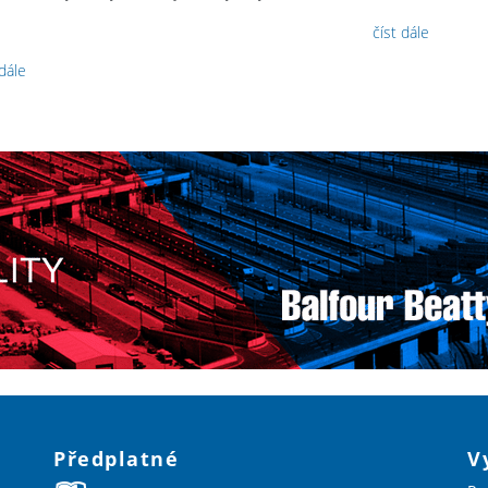
číst dále
 dále
Předplatné
V