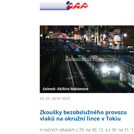
03. 01. 2019 10:47
Zkoušky bezobslužného provozu
vlaků na okružní lince v Tokiu
V nočních výlukách z 29. na 30. 12. a z 30. na 31. 1