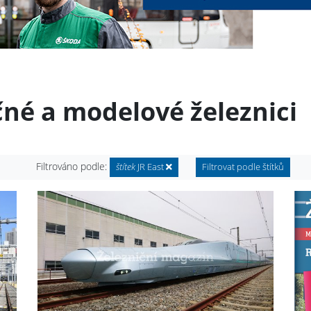
čné a modelové železnici
Filtrováno podle:
štítek
JR East
Filtrovat podle štítků