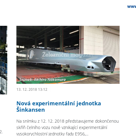
13. 12. 2018 13:12
Nová experimentální jednotka
Šinkansen
Na snímku z 12. 12. 2018 představujeme dokončenou
skříň čelního vozu nově vznikající experimentální
2.
vysokorychlostní jednotky řady E956,...