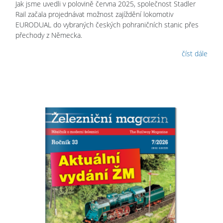
Jak jsme uvedli v polovině června 2025, společnost Stadler
Rail začala projednávat možnost zajíždění lokomotiv
EURODUAL do vybraných českých pohraničních stanic přes
přechody z Německa.
číst dále