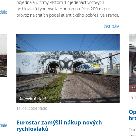
objednala u firmy Alstom 12 jedenáctivozových
rychlovlaků typu Avelia Horizon o délce 200 m pro
 dále
provoz na tratích podél atlantického pobřeží ve Francii.
číst dále
19. 
16. 05. 2024 13:30
Op
br
Eurostar zamýšlí nákup nových
 dále
rychlovlaků
Dne
spo