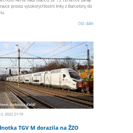
ravce provoz vysokorychlostní linky z Barcelony do
nu.
číst dále
12. 2022 21:19
dnotka TGV M dorazila na ŽZO