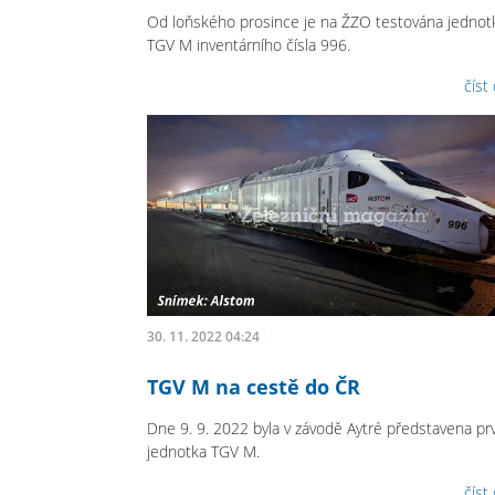
Od loňského prosince je na ŽZO testována jednot
TGV M inventárního čísla 996.
číst
30. 11. 2022 04:24
TGV M na cestě do ČR
Dne 9. 9. 2022 byla v závodě Aytré představena pr
jednotka TGV M.
číst