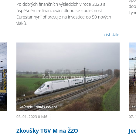
Po dobrých finančních výsledcích v roce 2023 a
dop
úspěšném refinancování dluhu se společnost
Lyo
Eurostar nyní připravuje na investice do 50 nových
vlaků.
číst dále
03. 01. 2023 01:46
07. 
Zkoušky TGV M na ŽZO
Je