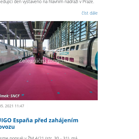
ledující den vystaveno na hlavním nádraží v Praze.
číst dále
05. 2021 11:47
IGO España před zahájením
ovozu
jsme popsali v ŽM 4/21 (str. 30 - 31), má