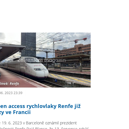
06. 2023 23:39
en access rychlovlaky Renfe již
zy ve Francii
 19. 6. 2023 v Barceloně oznámil prezident
lečnosti Renfe Raül Blanco, že 13. července zahájí