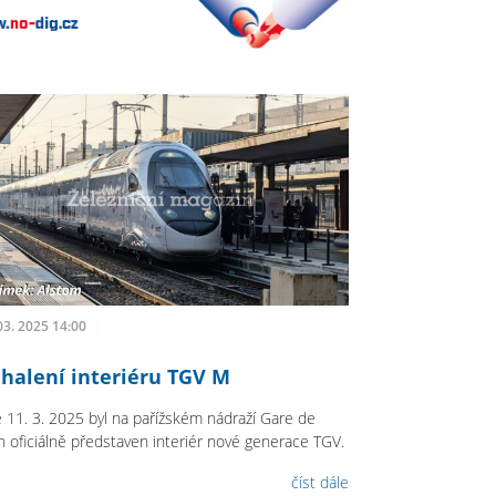
03. 2025 14:00
halení interiéru TGV M
 11. 3. 2025 byl na pařížském nádraží Gare de
n oficiálně představen interiér nové generace TGV.
číst dále