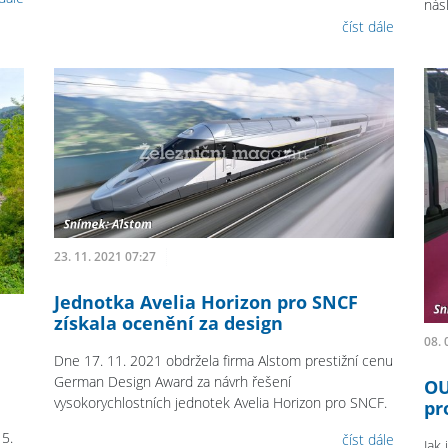
nás
číst dále
23. 11. 2021 07:27
Jednotka Avelia Horizon pro SNCF
získala ocenění za design
08. 
Dne 17. 11. 2021 obdržela firma Alstom prestižní cenu
German Design Award za návrh řešení
OU
vysokorychlostních jednotek Avelia Horizon pro SNCF.
pr
5.
číst dále
Jak 