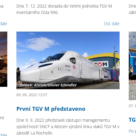
ka
Dne 7. 12. 2022 dorazila do Velimi jednotka TGV M
Dne
inventárního čísla 996.
zák
 dále
číst dále
09. 09. 2022 13:57
07. 
První TGV M představeno
vní
TG
Dne 9. 9. 2022 představili zástupci managementu
společností SNCF a Alstom výrobní linku vlaků TGV M v
Po 
závodě La Rochelle.
 dále