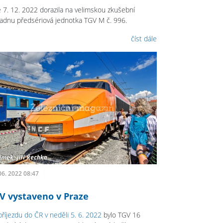
 7. 12. 2022 dorazila na velimskou zkušební
ladnu předsériová jednotka TGV M č. 996.
číst dále
06. 2022 08:47
V vystaveno v Praze
příjezdu do ČR v neděli 5. 6. 2022
bylo TGV 16