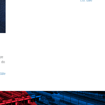
číst dále
 ze
l do
 dále