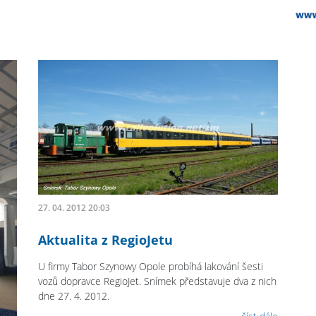
27. 04. 2012 20:03
Aktualita z RegioJetu
U firmy Tabor Szynowy Opole probíhá lakování šesti
vozů dopravce RegioJet. Snímek představuje dva z nich
dne 27. 4. 2012.