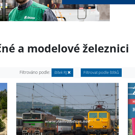
čné a modelové železnici
Filtrováno podle:
štítek
RJ
Filtrovat podle štítků