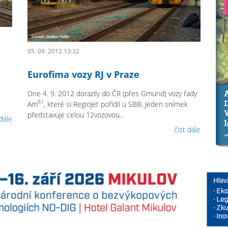
05. 09. 2012 13:32
Eurofima vozy RJ v Praze
Dne 4. 9. 2012 dorazily do ČR (přes Gmünd) vozy řady
61
Am
, které si RegioJet pořídil u SBB. Jeden snímek
představuje celou 12vozovou...
 dále
číst dále