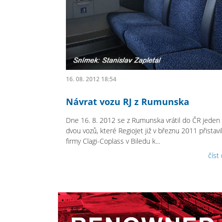
16. 08. 2012 18:54
Návrat vozu RJ z Rumunska
Dne 16. 8. 2012 se z Rumunska vrátil do ČR jeden
dvou vozů, které RegioJet již v březnu 2011 přistavi
firmy Clagi-Coplass v Biledu k...
číst