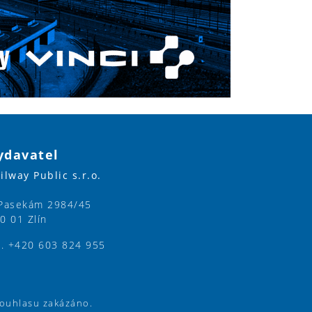
ydavatel
ilway Public s.r.o.
Pasekám 2984/45
0 01 Zlín
l. +420 603 824 955
souhlasu zakázáno.