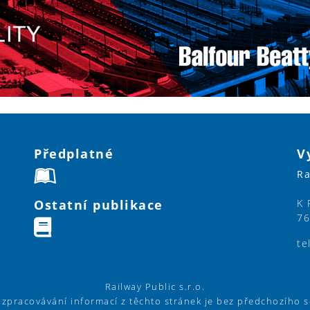
Předplatné
V
Ra
Ostatní publikace
K 
76
te
Railway Public s.r.o.
í zpracovávání informací z těchto stránek je bez předchozího 