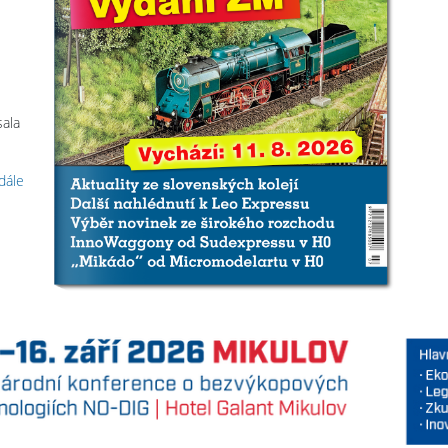
sala
 dále