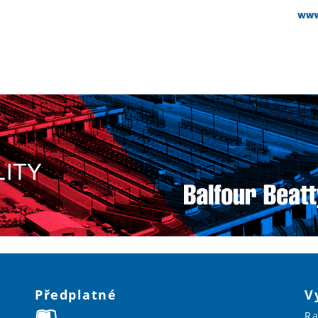
Předplatné
V
Ra