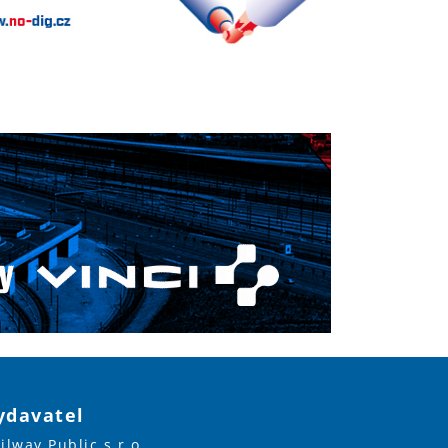
ydavatel
ilway Public s.r.o.