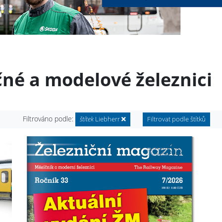
čné a modelové železnici
Filtrováno podle:
štítek
Liebherr
Filtrovat podle štítků