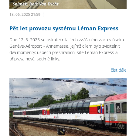
18. 06. 2025 21:59
Pět let provozu systému Léman Express
Dne 12. 6. 2025 se uskutečnila jízda zvláštního vlaku v úseku
Genève-Aéroport - Annemasse, jejímž cílem bylo zviditelnit
dva momenty: úspěch přeshraniční sítě Léman Express a
příprava nové, sedmé linky.
číst dále