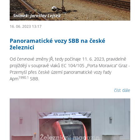
16. 06. 2023 13:17
Panoramatické vozy SBB na české
železnici
Od červnové změny JŘ, tedy počínaje 11. 6. 2023, pravidelně
projíždějí v soupravě vlaků EC 104/105 „Porta Moravica“ Graz -
Przemyśl přes české území panoramatické vozy řady
1990.1
Apm
SBB.
číst dále