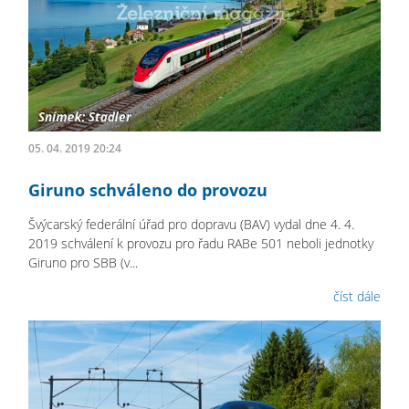
05. 04. 2019 20:24
Giruno schváleno do provozu
Švýcarský federální úřad pro dopravu (BAV) vydal dne 4. 4.
2019 schválení k provozu pro řadu RABe 501 neboli jednotky
Giruno pro SBB (v...
číst dále