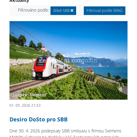
Aktuality
Filtrováno podle:
štítek
SBB
Filtrovat podle štítků
01. 05. 2026 21:53
Desiro DoSto pro SBB
Dne 30. 4. 2026 podepsaly SBB smlouvu s firmou Siemens