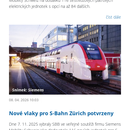
Mobility Schweiz na dodávku 116 šestivozových patrových
elektrických jednotek s opcí na až 84 dalších.
číst dále
08. 04. 2026 10:03
Nové vlaky pro S-Bahn Zürich potvrzeny
Dne 7. 11. 2025 vybraly SBB ve veřejné soutěži firmu Siemens