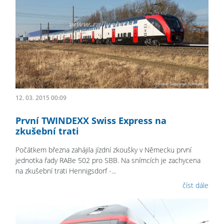
12. 03. 2015 00:09
První TWINDEXX Swiss Express na
zkušební trati
Počátkem března zahájila jízdní zkoušky v Německu první
jednotka řady RABe 502 pro SBB. Na snímcích je zachycena
na zkušební trati Hennigsdorf -...
číst dále