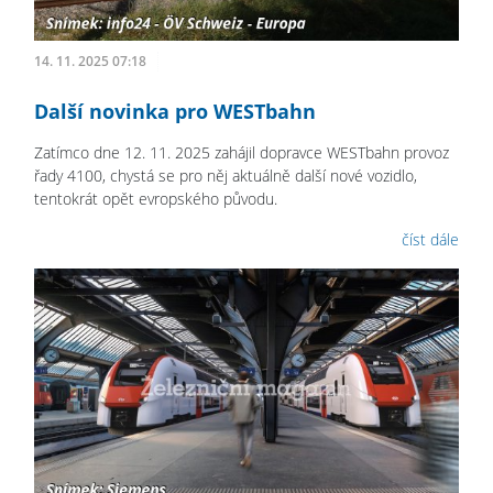
14. 11. 2025 07:18
Další novinka pro WESTbahn
Zatímco dne 12. 11. 2025 zahájil dopravce WESTbahn provoz
řady 4100, chystá se pro něj aktuálně další nové vozidlo,
tentokrát opět evropského původu.
číst dále