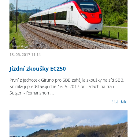
18. 05. 2017 11:14
Jízdní zkoušky EC250
První z jednotek Giruno pro SBB zahájila zkoušky na síti SBB.
Snímky ji představují dne 16. 5. 2017 při jízdách na trati
Sulgen - Romanshorn,...
číst dále