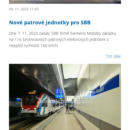
09. 11. 2025 11:45
Nové patrové jednotky pro SBB
Dne 7. 11. 2025 zadaly SBB firmě Siemens Mobility zakázku
na 116 šestivozových patrových elektrických jednotek s
nejvyšší rychlostí 160 km/h.
číst dále