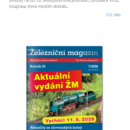
zkoušky na síti UZ dvousystémová jednotka z produkce KVSZ.
Souprava, která mezitím dostala...
číst dále