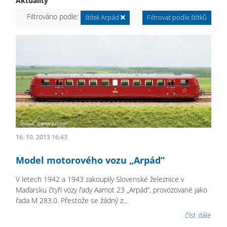
Aktuality
Filtrováno podle:
štítek
Arpád
Filtrovat podle štítků
16. 10. 2013 16:43
Model motorového vozu „Arpád“
V letech 1942 a 1943 zakoupily Slovenské železnice v
Maďarsku čtyři vozy řady Aamot 23 „Arpád“, provozované jako
řada M 283.0. Přestože se žádný z...
číst dále