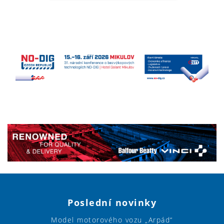
Poslední novinky
Model motorového vozu „Arpád“