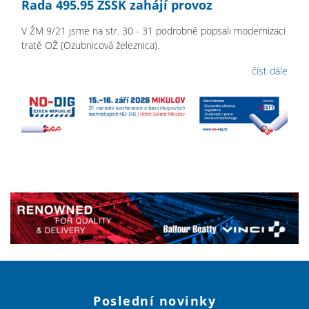
Řada 495.95 ZSSK zahájí provoz
V ŽM 9/21 jsme na str. 30 - 31 podrobně popsali modernizaci
tratě OŽ (Ozubnicová železnica).
číst dále
Poslední novinky