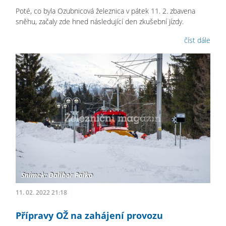
Poté, co byla Ozubnicová železnica v pátek 11. 2. zbavena
sněhu, začaly zde hned následující den zkušební jízdy.
číst dále
11. 02. 2022 21:18
Přípravy OŽ na zahájení provozu