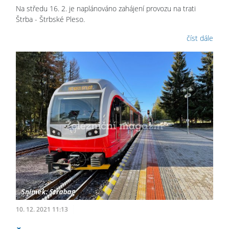
Na středu 16. 2. je naplánováno zahájení provozu na trati
Štrba - Štrbské Pleso.
číst dále
10. 12. 2021 11:13