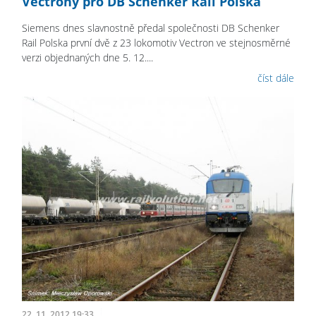
Vectrony pro DB Schenker Rail Polska
Siemens dnes slavnostně předal společnosti DB Schenker
Rail Polska první dvě z 23 lokomotiv Vectron ve stejnosměrné
verzi objednaných dne 5. 12....
číst dále
22. 11. 2012 19:33