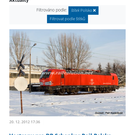
Aktuality
Filtrováno podle:
štítek
Polsko
Filtrovat podle štítků
20. 12. 2012 17:36