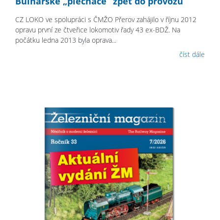
Bulharské „plecháče“ zpět do provozu
CZ LOKO ve spolupráci s ČMŽO Přerov zahájilo v říjnu 2012
opravu první ze čtveřice lokomotiv řady 43 ex-BDŽ. Na
počátku ledna 2013 byla oprava...
číst dále