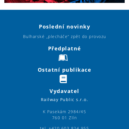
Poslední novinky
Bulharské „plecháče“ zpět do provozu
Předplatné
Ostatní publikace
Vydavatel
Railway Public s.r.o.
K Pasekám 2984/45
760 01 Zlín
tel. +420 603 824 955