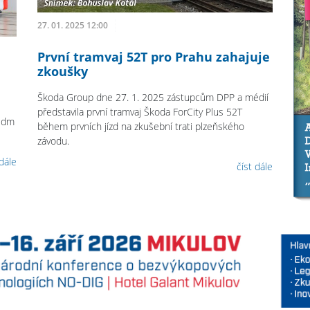
27. 01. 2025 12:00
První tramvaj 52T pro Prahu zahajuje
zkoušky
Škoda Group dne 27. 1. 2025 zástupcům DPP a médií
představila první tramvaj Škoda ForCity Plus 52T
sedm
během prvních jízd na zkušební trati plzeňského
závodu.
 dále
číst dále