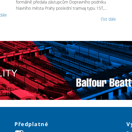
formálně předala zástupcům Dopravního podniku
hlavního města Prahy poslední tramvaj typu 15T,...
 dále
číst dále
Předplatné
V