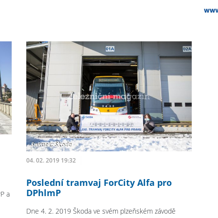
04. 02. 2019 19:32
Poslední tramvaj ForCity Alfa pro
DPhlmP
PP a
Dne 4. 2. 2019 Škoda ve svém plzeňském závodě