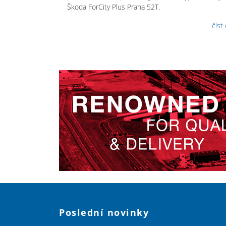
Škoda ForCity Plus Praha 52T.
číst
Poslední novinky