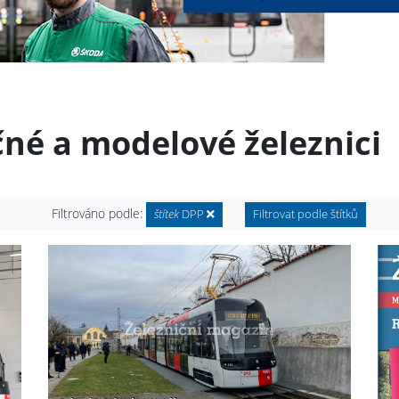
čné a modelové železnici
Filtrováno podle:
štítek
DPP
Filtrovat podle štítků