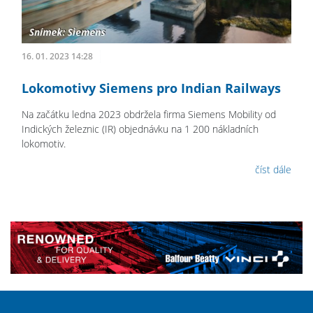
16. 01. 2023 14:28
Lokomotivy Siemens pro Indian Railways
Na začátku ledna 2023 obdržela firma Siemens Mobility od
Indických železnic (IR) objednávku na 1 200 nákladních
lokomotiv.
číst dále