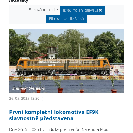
Aktuality
Filtrováno podle:
štítek
Indian Railways
Filtrovat podle štítků
26. 05. 2025 13:30
První kompletní lokomotiva EF9K
slavnostně představena
Dne 26. 5. 2025 byl indický premiér Šrí Nárendra Módí