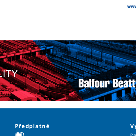
Předplatné
V
Ra