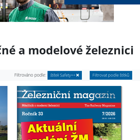
čné a modelové železnici
Filtrováno podle:
štítek
Safety++
Filtrovat podle štítků