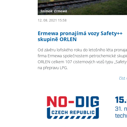
12. 08. 2021 15:58
Ermewa pronajímá vozy Safety++
skupině ORLEN
Od závěru loňského roku do letošního léta pronaja
firma Ermewa společnostem petrochemické skupi
ORLEN celkem 107 cisternových vozů typu „Safety
na přepravu LPG.
číst