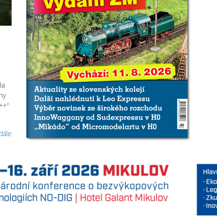
la
ny
++“
 dále