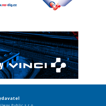
ydavatel
ilway Public s.r.o.