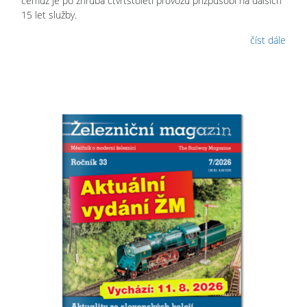
čemuž je po zhruba čtvrtstoletí provozu přizpůsobí na dalších
15 let služby.
číst dále