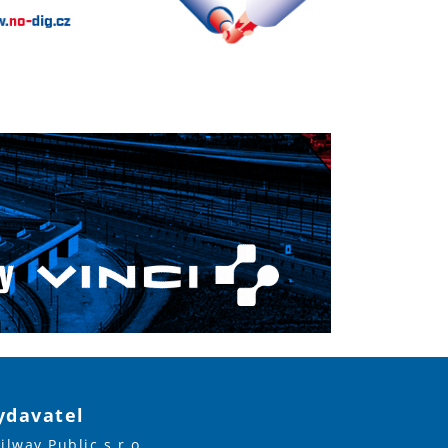
ydavatel
ilway Public s.r.o.