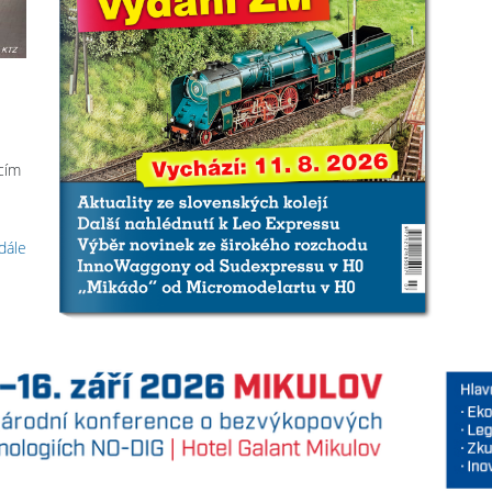
cím
 dále