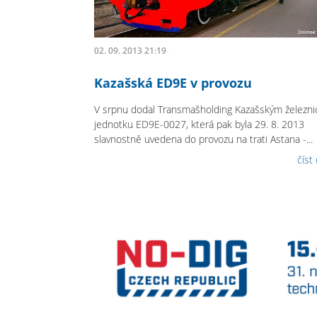
02. 09. 2013 21:19
Kazašská ED9E v provozu
V srpnu dodal Transmašholding Kazašským železni
jednotku ED9E-0027, která pak byla 29. 8. 2013
slavnostně uvedena do provozu na trati Astana -...
číst