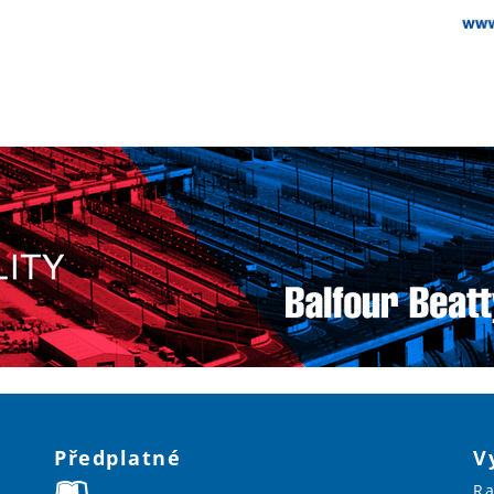
Předplatné
V
Ra