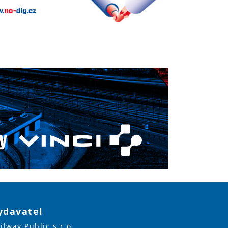
ydavatel
ilway Public s.r.o.