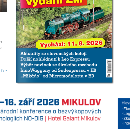
ro
k
 dále