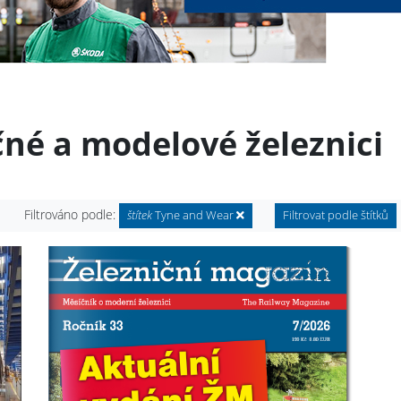
čné a modelové železnici
Filtrováno podle:
štítek
Tyne and Wear
Filtrovat podle štítků