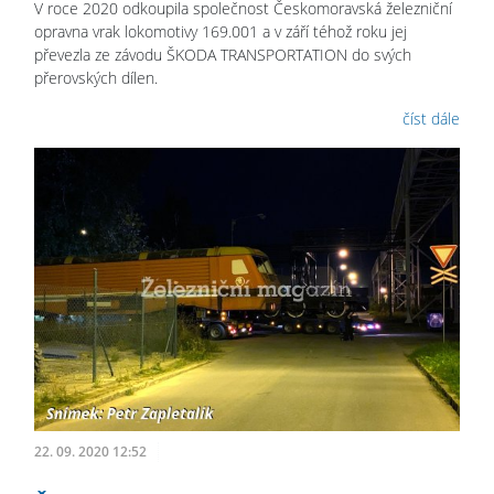
V roce 2020 odkoupila společnost Českomoravská železniční
opravna vrak lokomotivy 169.001 a v září téhož roku jej
převezla ze závodu ŠKODA TRANSPORTATION do svých
přerovských dílen.
číst dále
22. 09. 2020 12:52