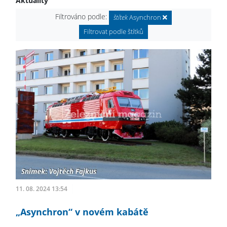
Aktuality
Filtrováno podle:
štítek
Asynchron
Filtrovat podle štítků
11. 08. 2024 13:54
„Asynchron“ v novém kabátě