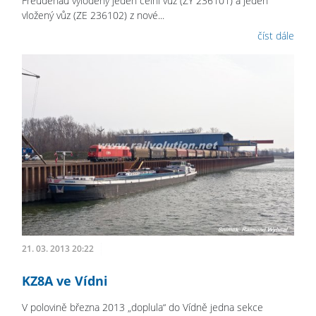
Freudenau vyloděny jeden čelní vůz (ZY 236101) a jeden
vložený vůz (ZE 236102) z nové...
číst dále
21. 03. 2013 20:22
KZ8A ve Vídni
V polovině března 2013 „doplula“ do Vídně jedna sekce