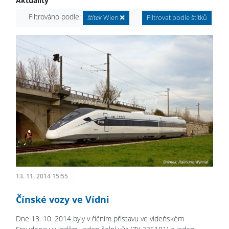
Aktuality
Filtrováno podle:
štítek
Wien
Filtrovat podle štítků
13. 11. 2014 15:55
Čínské vozy ve Vídni
Dne 13. 10. 2014 byly v říčním přístavu ve vídeňském