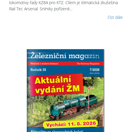
lokomotivy řady KZ8A pro KTZ. Cílem je klimatická zkušebna
Rail Tec Arsenal. Snímky pořízené...
číst dále