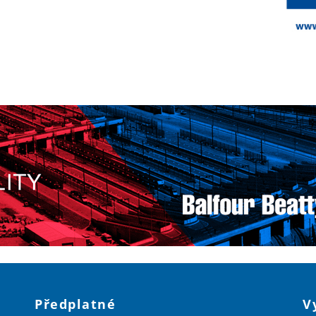
Předplatné
V