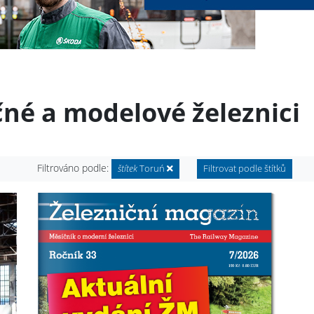
čné a modelové železnici
Filtrováno podle:
štítek
Toruń
Filtrovat podle štítků