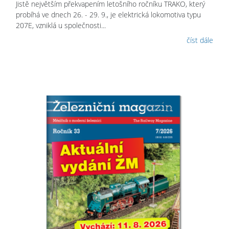
Jistě největším překvapením letošního ročníku TRAKO, který
probíhá ve dnech 26. - 29. 9., je elektrická lokomotiva typu
207E, vzniklá u společnosti...
číst dále