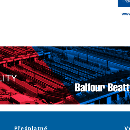
Předplatné
V