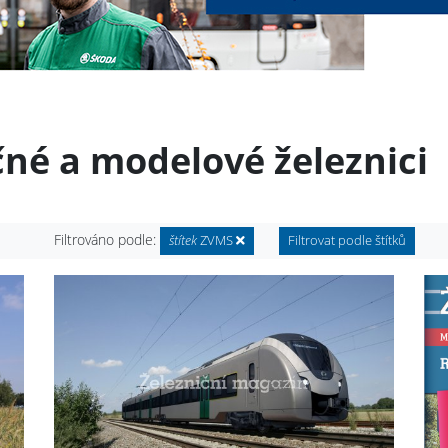
čné a modelové železnici
Filtrováno podle:
štítek
ZVMS
Filtrovat podle štítků