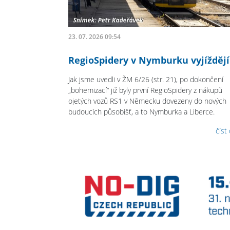
23. 07. 2026 09:54
RegioSpidery v Nymburku vyjíždějí
Jak jsme uvedli v ŽM 6/26 (str. 21), po dokončení
„bohemizací“ již byly první RegioSpidery z nákupů
ojetých vozů RS1 v Německu dovezeny do nových
budoucích působišť, a to Nymburka a Liberce.
číst