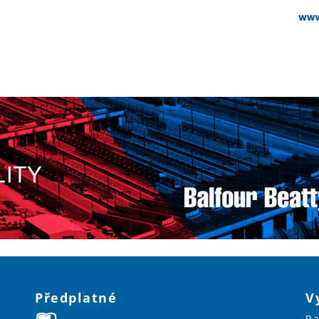
Předplatné
V
Ra