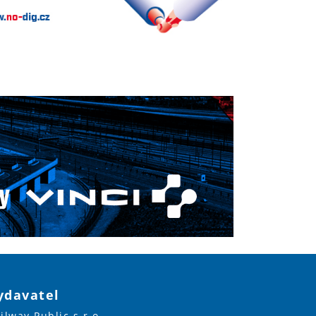
ydavatel
ilway Public s.r.o.