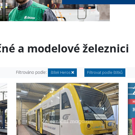
čné a modelové železnici
Filtrováno podle:
štítek
Heros
Filtrovat podle štítků