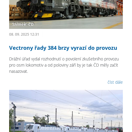
08. 09. 2025 12:31
Vectrony řady 384 brzy vyrazí do provozu
Drážní úřad vydal rozhodnutí o povolení zkušebního provozu
pro osm lokomotiv a od poloviny září by je tak ČD měly začít
nasazovat.
číst dále