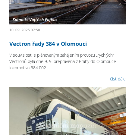
10. 09. 2025 07:50
Vectron řady 384 v Olomouci
V souvislosti s plánovaným zahájením provozu „rychlých“
Vectronů byla dne 9. 9. přepravena z Prahy do Olomouce
lokomotiva 384.002.
číst dále