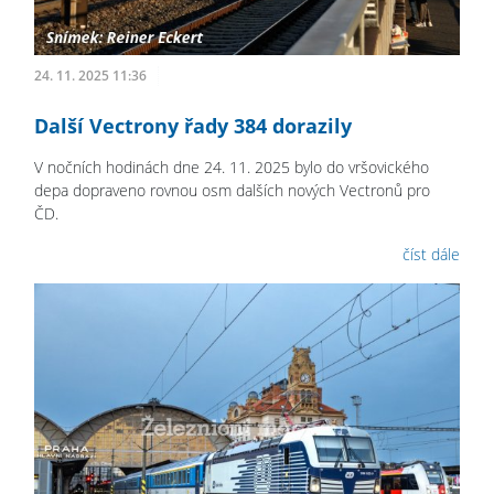
24. 11. 2025 11:36
Další Vectrony řady 384 dorazily
V nočních hodinách dne 24. 11. 2025 bylo do vršovického
depa dopraveno rovnou osm dalších nových Vectronů pro
ČD.
číst dále