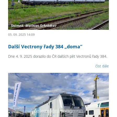
05. 09. 2025 14:09
Další Vectrony řady 384 „doma“
Dne 4. 9. 2025 dorazilo do ČR dalších pět Vectronů řady 384.
číst dále