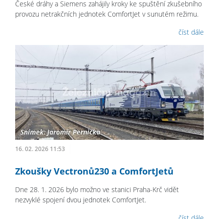
České dráhy a Siemens zahájily kroky ke spuštění zkušebního
provozu netrakčních jednotek ComfortJet v sunutém režimu.
číst dále
16. 02. 2026 11:53
Zkoušky Vectronů230 a ComfortJetů
Dne 28. 1. 2026 bylo možno ve stanici Praha-Krč vidět
nezvyklé spojení dvou jednotek ComfortJet.
číst dále