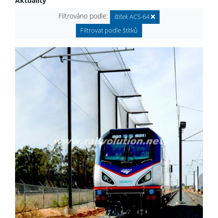
Aktuality
Filtrováno podle:
štítek
ACS-64
Filtrovat podle štítků