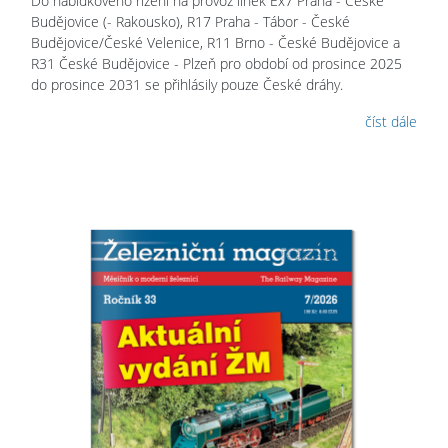
Do nabídkového řízení na provoz linek Ex7 Praha - České
Budějovice (- Rakousko), R17 Praha - Tábor - České
Budějovice/České Velenice, R11 Brno - České Budějovice a
R31 České Budějovice - Plzeň pro období od prosince 2025
do prosince 2031 se přihlásily pouze České dráhy.
číst dále