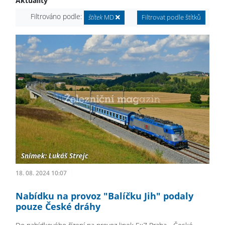
Aktuality
Filtrováno podle:
štítek
MD
Filtrovat podle štítků
18. 08. 2024 10:07
Nabídku na provoz "Balíčku Jih" podaly
pouze České dráhy