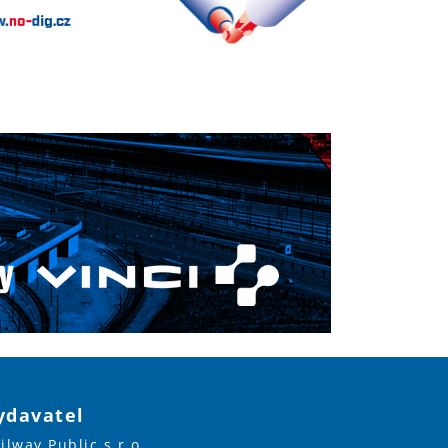
ydavatel
ilway Public s.r.o.