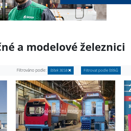
čné a modelové železnici
Filtrováno podle:
štítek
3ES8
Filtrovat podle štítků