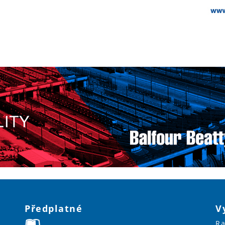
Předplatné
V
Ra