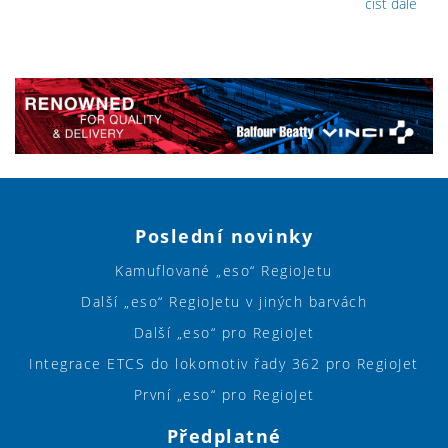
číst dále
Poslední novinky
Kamuflované „eso“ RegioJetu
Další „eso“ RegioJetu v jiných barvách
Další „eso“ pro RegioJet
Integrace ETCS do lokomotiv řady 362 pro RegioJet
První „eso“ pro RegioJet
Předplatné