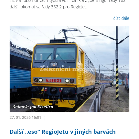
Hz v 9 lokomotivách typu 99E1“ vznikla z „peršingu“ řady 162
další lokomotiva řady 362.2 pro RegioJet.
číst dále
27. 01. 2026 16:01
Další „eso“ RegioJetu v jiných barvách