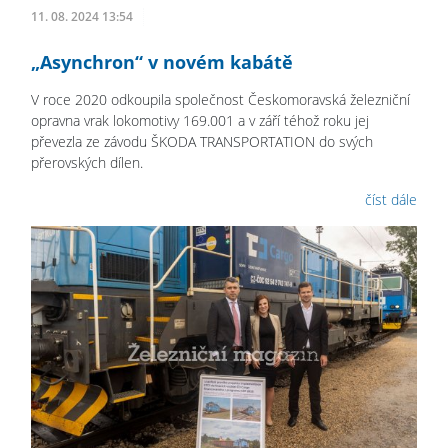
11. 08. 2024 13:54
„Asynchron“ v novém kabátě
V roce 2020 odkoupila společnost Českomoravská železniční
opravna vrak lokomotivy 169.001 a v září téhož roku jej
převezla ze závodu ŠKODA TRANSPORTATION do svých
přerovských dílen.
číst dále