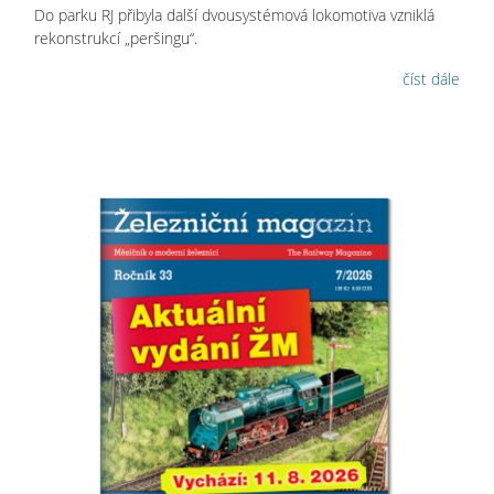
Do parku RJ přibyla další dvousystémová lokomotiva vzniklá
rekonstrukcí „peršingu“.
číst dále