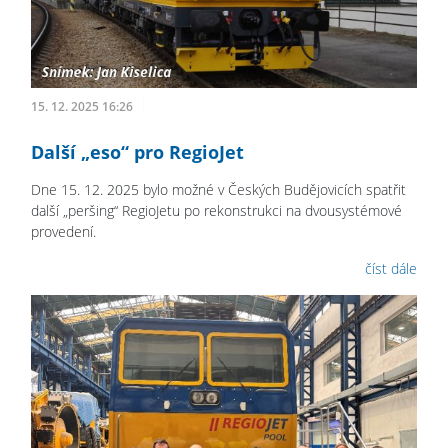
15. 12. 2025 16:26
Další „eso“ pro RegioJet
Dne 15. 12. 2025 bylo možné v Českých Budějovicích spatřit
další „peršing“ RegioJetu po rekonstrukci na dvousystémové
provedení.
číst dále