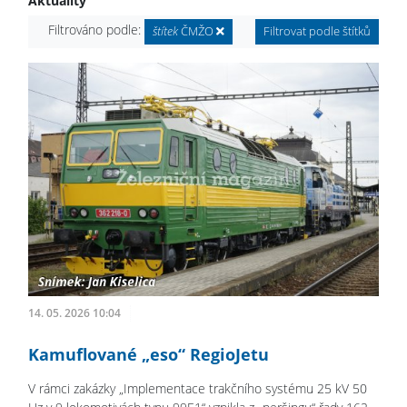
Aktuality
Filtrováno podle:
štítek
ČMŽO
Filtrovat podle štítků
14. 05. 2026 10:04
Kamuflované „eso“ RegioJetu
V rámci zakázky „Implementace trakčního systému 25 kV 50