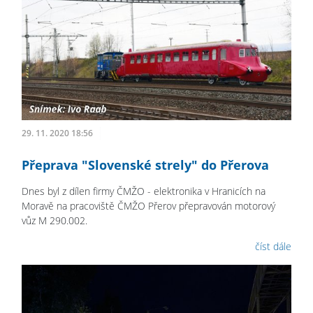
29. 11. 2020 18:56
Přeprava "Slovenské strely" do Přerova
Dnes byl z dílen firmy ČMŽO - elektronika v Hranicích na
Moravě na pracoviště ČMŽO Přerov přepravován motorový
vůz M 290.002.
číst dále