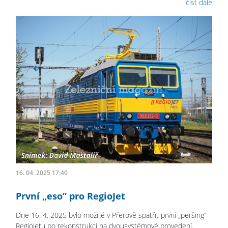
číst dále
16. 04. 2025 17:40
První „eso“ pro RegioJet
Dne 16. 4. 2025 bylo možné v Přerově spatřit první „peršing“
RegioJetu po rekonstrukci na dvousystémové provedení.