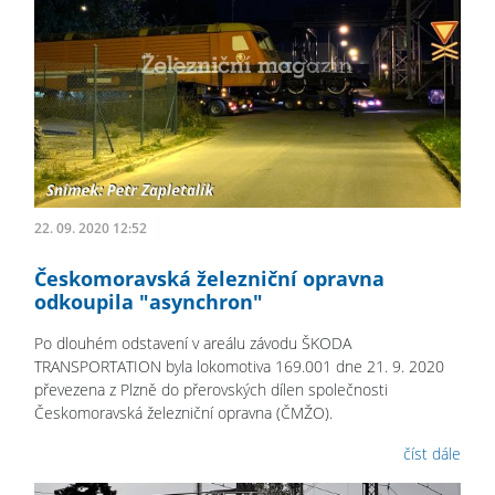
22. 09. 2020 12:52
Českomoravská železniční opravna
odkoupila "asynchron"
Po dlouhém odstavení v areálu závodu ŠKODA
TRANSPORTATION byla lokomotiva 169.001 dne 21. 9. 2020
převezena z Plzně do přerovských dílen společnosti
Českomoravská železniční opravna (ČMŽO).
číst dále