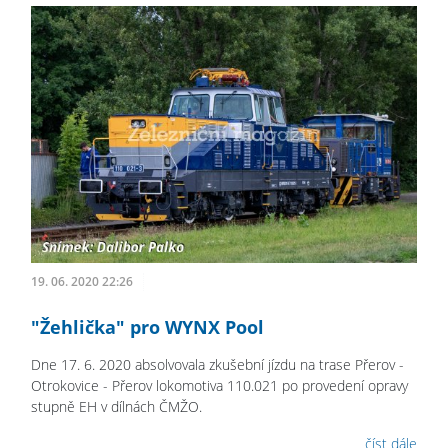
19. 06. 2020 22:26
"Žehlička" pro WYNX Pool
Dne 17. 6. 2020 absolvovala zkušební jízdu na trase Přerov -
Otrokovice - Přerov lokomotiva 110.021 po provedení opravy
stupně EH v dílnách ČMŽO.
číst dále