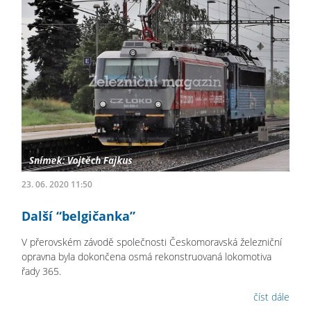
23. 06. 2020 11:50
Další “belgičanka”
V přerovském závodě společnosti Českomoravská železniční
opravna byla dokončena osmá rekonstruovaná lokomotiva
řady 365.
číst dále