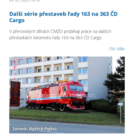
29. 01. 2025 19:19
Další série přestaveb řady 163 na 363 ČD
Cargo
V přerovských dílnách ČMŽO probíhají práce na dalších
přestavbách lokomotiv řady 163 na 363 ČD Cargo.
číst dále