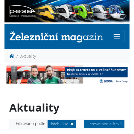
Aktuality
Aktuality
Filtrováno podle:
štítek
GTW+
Filtrovat podle štítků