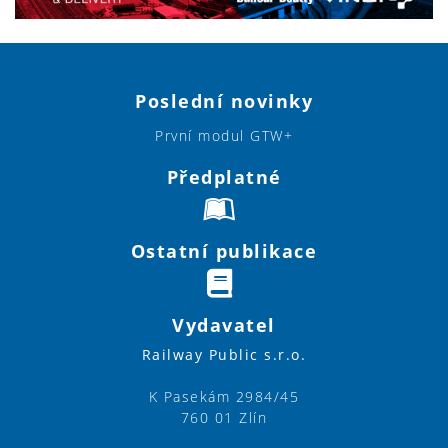
Poslední novinky
První modul GTW+
Předplatné
Ostatní publikace
Vydavatel
Railway Public s.r.o.
K Pasekám 2984/45
760 01 Zlín