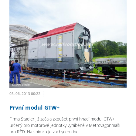
03. 06. 2013 00:22
První modul GTW+
Firma Stadler již začala zkoušet první hnací modul GTW+
určený pro motorové jednotky vyráběné v Metrovagonmaši
pro RŽD. Na snímku je zachycen dne...