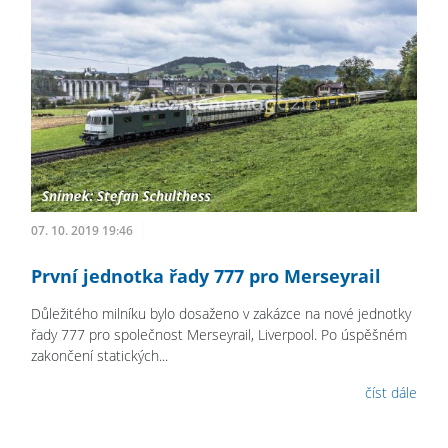
07. 10. 2019 19:46
První jednotka řady 777 pro Merseyrail
Důležitého milníku bylo dosaženo v zakázce na nové jednotky
řady 777 pro společnost Merseyrail, Liverpool. Po úspěšném
zakončení statických...
číst dále