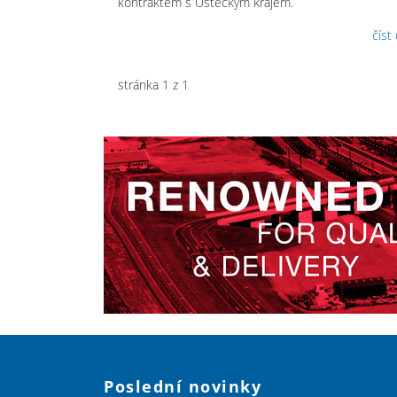
kontraktem s Ústeckým krajem.
číst
stránka 1 z 1
Poslední novinky