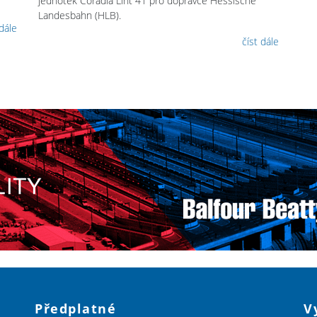
jednotek Coradia Lint 41 pro dopravce Hessische
Landesbahn (HLB).
 dále
číst dále
Předplatné
V