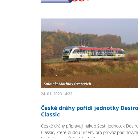
24. 01. 2023 14:22
České dráhy pořídí jednotky Desir
Classic
České dráhy připravují nákup šesti jednotek Desir
Classic, které budou určeny pro provoz pod novým